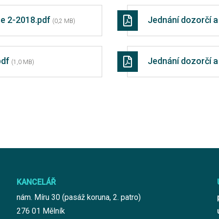
se 2-2018.pdf
Jednání dozorčí 
(0,2 MB)
pdf
Jednání dozorčí 
(1,0 MB)
KANCELÁŘ
nám. Míru 30 (pasáž koruna, 2. patro)
276 01 Mělník