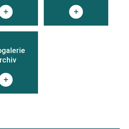
ogalerie
rchiv