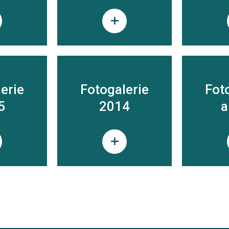
erie
Fotogalerie
Fot
5
2014
a