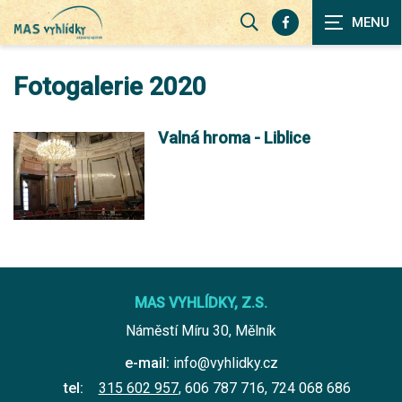
Zobrazit
vyhledávání
Fotogalerie 2020
Valná hroma - Liblice
MAS VYHLÍDKY, Z.S.
Náměstí Míru 30, Mělník
e-mail:
info@vyhlidky.cz
tel:
315 602 957
,
606 787 716
,
724 068 686