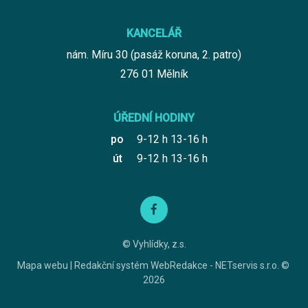
KANCELÁŘ
nám. Míru 30 (pasáž koruna, 2. patro)
276 01 Mělník
ÚŘEDNÍ HODINY
po
9-12 h 13-16 h
út
9-12 h 13-16 h
© Vyhlídky, z.s.
Mapa webu
|
Redakční systém
WebRedakce
-
NETservis s.r.o.
©
2026