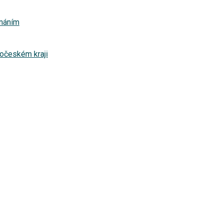
znáním
dočeském kraji