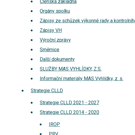
Členská základna
Orgány spolku
Zápisy ze schůzek výkonné rady a kontrolníh
Zápisy VH
Výroční zprávy
Směrnice
Další dokumenty
SLUŽBY MAS VYHLÍDKY, Z.S.
Informační materiály MAS Vyhlídky, z. s.
Strategie CLLD
Strategie CLLD 2021 - 2027
Strategie CLLD 2014 - 2020
IROP
PRV