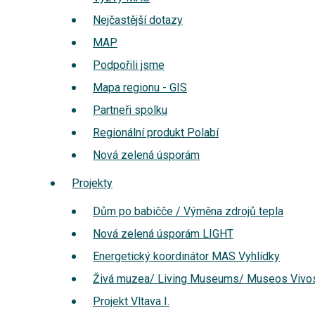
Nejčastější dotazy
MAP
Podpořili jsme
Mapa regionu - GIS
Partneři spolku
Regionální produkt Polabí
Nová zelená úsporám
Projekty
Dům po babičče / Výměna zdrojů tepla
Nová zelená úsporám LIGHT
Energetický koordinátor MAS Vyhlídky
Živá muzea/ Living Museums/ Museos Vivo
Projekt Vltava I.