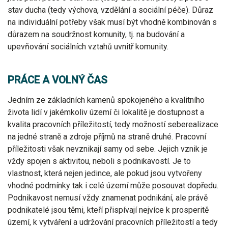
stav ducha (tedy výchova, vzdělání a sociální péče). Důraz
na individuální potřeby však musí být vhodně kombinován s
důrazem na soudržnost komunity, tj. na budování a
upevňování sociálních vztahů uvnitř komunity.
PRÁCE A VOLNÝ ČAS
Jedním ze základních kamenů spokojeného a kvalitního
života lidí v jakémkoliv území či lokalitě je dostupnost a
kvalita pracovních příležitostí, tedy možností seberealizace
na jedné straně a zdroje příjmů na straně druhé. Pracovní
příležitosti však nevznikají samy od sebe. Jejich vznik je
vždy spojen s aktivitou, neboli s podnikavostí. Je to
vlastnost, která nejen jedince, ale pokud jsou vytvořeny
vhodné podmínky tak i celé území může posouvat dopředu.
Podnikavost nemusí vždy znamenat podnikání, ale právě
podnikatelé jsou těmi, kteří přispívají nejvíce k prosperitě
území, k vytváření a udržování pracovních příležitostí a tedy