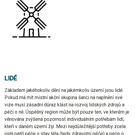
LIDÉ
Základem jakéhokoliv dění na jakémkoliv území jsou lidé.
Pokud má mít místní akční skupina šanci na naplnění své
vize musí zásadní důraz klást na rozvoj lidských zdrojů a
péči o ně. Úspěšný region může být pouze ten, ve kterém je
věnována zvýšená pozornost individuálním potřebám lidí,
kteří v daném území žijí. Mezi nejdůležitější potřeby zcela
jistě patří péče o stav těla (tedy zdravotní péče) a péče o