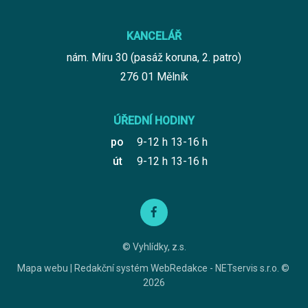
KANCELÁŘ
nám. Míru 30 (pasáž koruna, 2. patro)
276 01 Mělník
ÚŘEDNÍ HODINY
po
9-12 h 13-16 h
út
9-12 h 13-16 h
© Vyhlídky, z.s.
Mapa webu
|
Redakční systém
WebRedakce
-
NETservis s.r.o.
©
2026