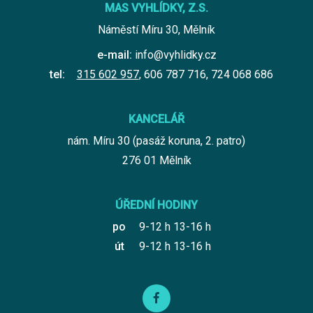
MAS VYHLÍDKY, Z.S.
Náměstí Míru 30, Mělník
e-mail:
info@vyhlidky.cz
tel:
315 602 957
,
606 787 716
,
724 068 686
KANCELÁŘ
nám. Míru 30 (pasáž koruna, 2. patro)
276 01 Mělník
ÚŘEDNÍ HODINY
po
9-12 h 13-16 h
út
9-12 h 13-16 h