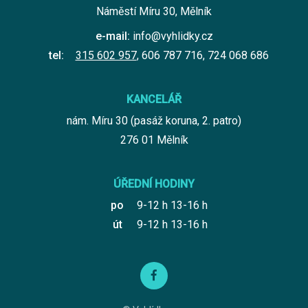
Náměstí Míru 30, Mělník
e-mail:
info@vyhlidky.cz
tel:
315 602 957
,
606 787 716
,
724 068 686
KANCELÁŘ
nám. Míru 30 (pasáž koruna, 2. patro)
276 01 Mělník
ÚŘEDNÍ HODINY
po
9-12 h 13-16 h
út
9-12 h 13-16 h