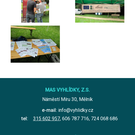
MAS VYHLÍDKY, Z.S.
Náměstí Míru 30, Mělník
e-mail:
info@vyhlidky.cz
tel:
315 602 957
,
606 787 716
,
724 068 686