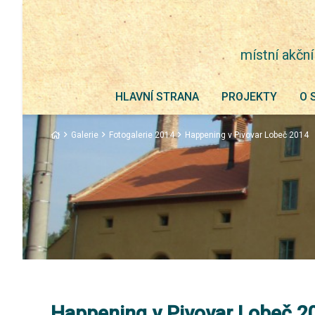
místní akční
HLAVNÍ STRANA
PROJEKTY
O 
Galerie
Fotogalerie 2014
Happening v Pivovar Lobeč 2014
Happening v Pivovar Lobeč 2