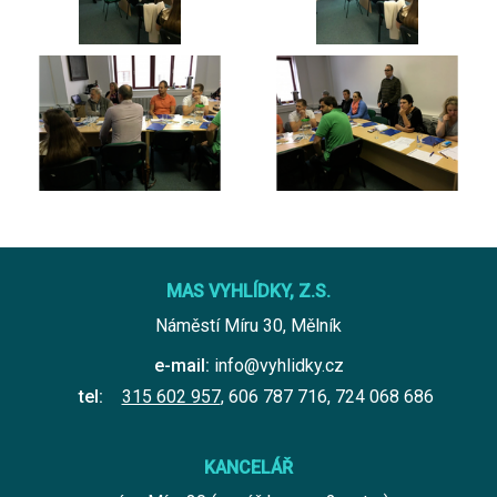
MAS VYHLÍDKY, Z.S.
Náměstí Míru 30, Mělník
e-mail:
info@vyhlidky.cz
tel:
315 602 957
,
606 787 716
,
724 068 686
KANCELÁŘ