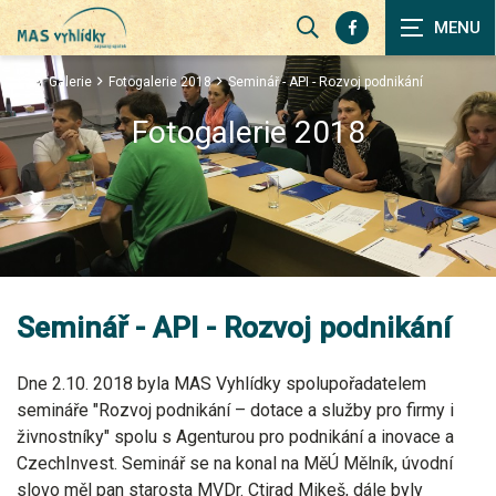
Zobrazit
vyhledávání
Galerie
Fotogalerie 2018
Seminář - API - Rozvoj podnikání
Fotogalerie 2018
Seminář - API - Rozvoj podnikání
Dne 2.10. 2018 byla MAS Vyhlídky spolupořadatelem
semináře "Rozvoj podnikání – dotace a služby pro firmy i
živnostníky" spolu s Agenturou pro podnikání a inovace a
CzechInvest. Seminář se na konal na MěÚ Mělník, úvodní
slovo měl pan starosta MVDr. Ctirad Mikeš, dále byly