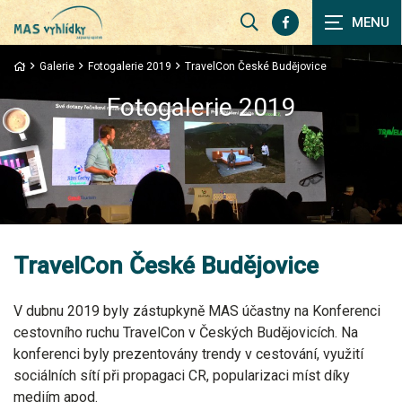
Zobrazit
vyhledávání
Galerie
Fotogalerie 2019
TravelCon České Budějovice
Fotogalerie 2019
TravelCon České Budějovice
V dubnu 2019 byly zástupkyně MAS účastny na Konferenci
cestovního ruchu TravelCon v Českých Budějovicích. Na
konferenci byly prezentovány trendy v cestování, využití
sociálních sítí při propagaci CR, popularizaci míst díky
mediím apod.