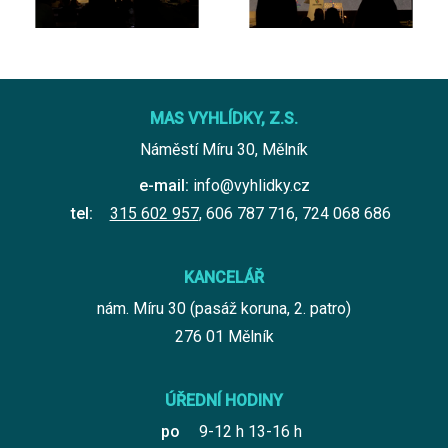
MAS VYHLÍDKY, Z.S.
Náměstí Míru 30, Mělník
e-mail:
info@vyhlidky.cz
tel:
315 602 957
,
606 787 716
,
724 068 686
KANCELÁŘ
nám. Míru 30 (pasáž koruna, 2. patro)
276 01 Mělník
ÚŘEDNÍ HODINY
po
9-12 h 13-16 h