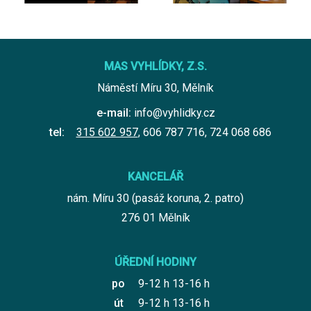
MAS VYHLÍDKY, Z.S.
Náměstí Míru 30, Mělník
e-mail:
info@vyhlidky.cz
tel:
315 602 957
,
606 787 716
,
724 068 686
KANCELÁŘ
nám. Míru 30 (pasáž koruna, 2. patro)
276 01 Mělník
ÚŘEDNÍ HODINY
po
9-12 h 13-16 h
út
9-12 h 13-16 h