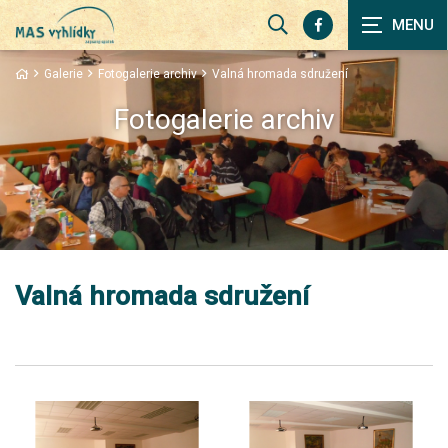
Zobrazit
vyhledávání
Galerie
Fotogalerie archiv
Valná hromada sdružení
Fotogalerie archiv
Valná hromada sdružení