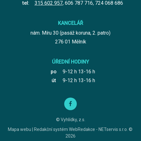
tel:
315 602 957
,
606 787 716
,
724 068 686
KANCELÁŘ
nám. Míru 30 (pasáž koruna, 2. patro)
276 01 Mělník
ÚŘEDNÍ HODINY
po
9-12 h 13-16 h
út
9-12 h 13-16 h
© Vyhlídky, z.s.
Mapa webu
|
Redakční systém
WebRedakce
-
NETservis s.r.o.
©
2026