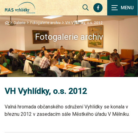
Zobrazit
vyhledávání
Galerie
Fotogalerie archiv
VH Vyhlídky, o.s. 2012
Fotogalerie archiv
VH Vyhlídky, o.s. 2012
Valná hromada občanského sdružení Vyhlídky se konala v
březnu 2012 v zasedacím sále Městkého úřadu V Mělníku.