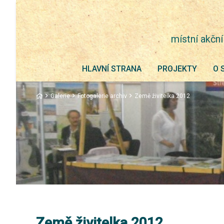
místní akční
HLAVNÍ STRANA
PROJEKTY
O 
Galerie
Fotogalerie archiv
Země živitelka 2012
Země živitelka 2012