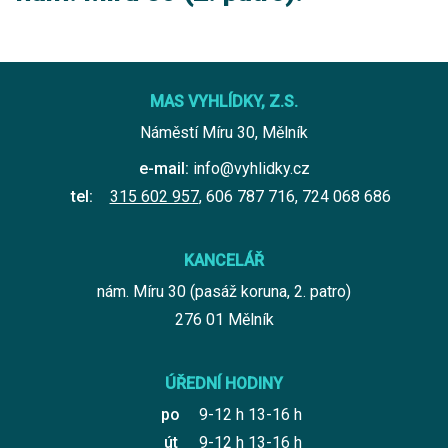
MAS VYHLÍDKY, Z.S.
Náměstí Míru 30, Mělník
e-mail:
info@vyhlidky.cz
tel:
315 602 957
,
606 787 716
,
724 068 686
KANCELÁŘ
nám. Míru 30 (pasáž koruna, 2. patro)
276 01 Mělník
ÚŘEDNÍ HODINY
po
9-12 h 13-16 h
út
9-12 h 13-16 h