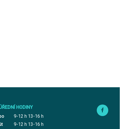
ÚŘEDNÍ HODINY
po
9-12 h 13-16 h
út
9-12 h 13-16 h