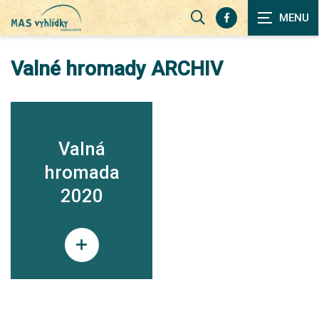
Zobrazit
vyhledávání
Valné hromady ARCHIV
Valná
hromada
2020