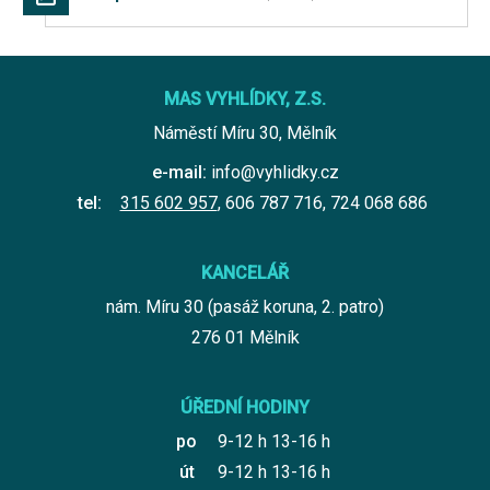
MAS VYHLÍDKY, Z.S.
Náměstí Míru 30, Mělník
e-mail:
info@vyhlidky.cz
tel:
315 602 957
,
606 787 716
,
724 068 686
KANCELÁŘ
nám. Míru 30 (pasáž koruna, 2. patro)
276 01 Mělník
ÚŘEDNÍ HODINY
po
9-12 h 13-16 h
út
9-12 h 13-16 h