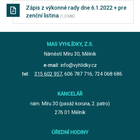
Zápis z výkonné rady dne 6.1.2022 + pre
zenční listina
(1,0 MB)
MAS VYHLÍDKY, Z.S.
Náměstí Míru 30, Mělník
e-mail:
info@vyhlidky.cz
tel:
315 602 957
,
606 787 716
,
724 068 686
KANCELÁŘ
nám. Míru 30 (pasáž koruna, 2. patro)
276 01 Mělník
ÚŘEDNÍ HODINY