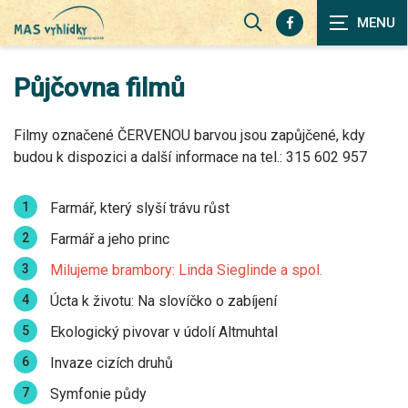
Zobrazit
vyhledávání
Půjčovna filmů
Filmy označené ČERVENOU barvou jsou zapůjčené, kdy
budou k dispozici a další informace na tel.: 315 602 957
Farmář, který slyší trávu růst
Farmář a jeho princ
Milujeme brambory: Linda Sieglinde a spol.
Úcta k životu: Na slovíčko o zabíjení
Ekologický pivovar v údolí Altmuhtal
Invaze cizích druhů
Symfonie půdy