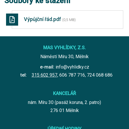
Soubory ke stažení
Výpůjční řád.pdf
(0,5 MB)
MAS VYHLÍDKY, Z.S.
Náměstí Míru 30, Mělník
e-mail:
info@vyhlidky.cz
tel:
315 602 957
,
606 787 716
,
724 068 686
KANCELÁŘ
nám. Míru 30 (pasáž koruna, 2. patro)
276 01 Mělník
ÚŘEDNÍ HODINY