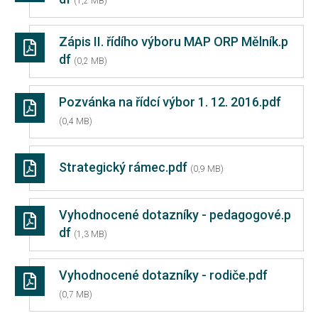
(1,2 MB)
Zápis II. řídího výboru MAP ORP Mělník.p
df
(0,2 MB)
Pozvánka na řídcí výbor 1. 12. 2016.pdf
(0,4 MB)
Strategický rámec.pdf
(0,9 MB)
Vyhodnocené dotazníky - pedagogové.p
df
(1,3 MB)
Vyhodnocené dotazníky - rodiče.pdf
(0,7 MB)