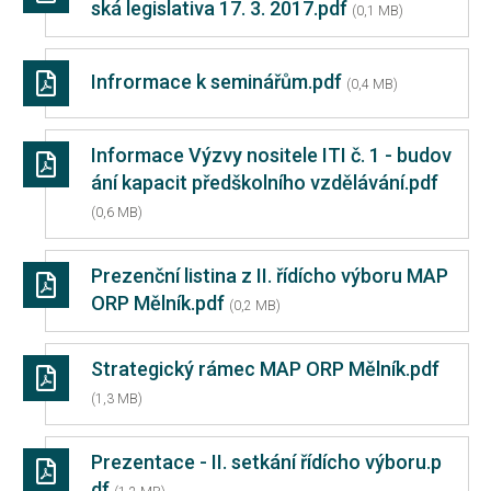
ská legislativa 17. 3. 2017.pdf
(0,1 MB)
Infrormace k seminářům.pdf
(0,4 MB)
Informace Výzvy nositele ITI č. 1 - budov
ání kapacit předškolního vzdělávání.pdf
(0,6 MB)
Prezenční listina z II. řídícho výboru MAP
ORP Mělník.pdf
(0,2 MB)
Strategický rámec MAP ORP Mělník.pdf
(1,3 MB)
Prezentace - II. setkání řídícho výboru.p
df