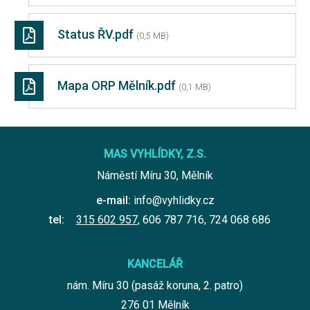
Status ŘV.pdf
(0,5 MB)
Mapa ORP Mělník.pdf
(0,1 MB)
MAS VYHLÍDKY, Z.S.
Náměstí Míru 30, Mělník
e-mail:
info@vyhlidky.cz
tel:
315 602 957
,
606 787 716
,
724 068 686
KANCELÁŘ
nám. Míru 30 (pasáž koruna, 2. patro)
276 01 Mělník