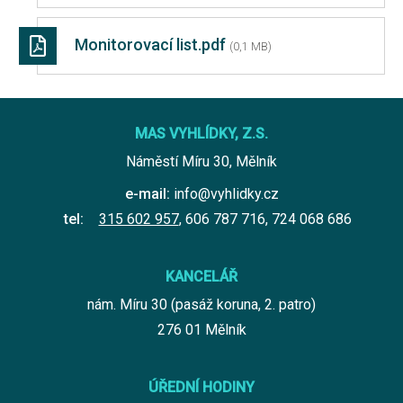
Monitorovací list.pdf
(0,1 MB)
MAS VYHLÍDKY, Z.S.
Náměstí Míru 30, Mělník
e-mail:
info@vyhlidky.cz
tel:
315 602 957
,
606 787 716
,
724 068 686
KANCELÁŘ
nám. Míru 30 (pasáž koruna, 2. patro)
276 01 Mělník
ÚŘEDNÍ HODINY